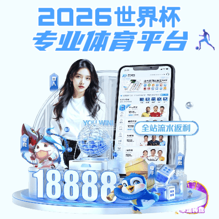
9393体育皇冠集团
9393体育皇冠集团|科技股份有限公司
提示：访问地址无效，错误的栏目参数！
首页
关闭此页